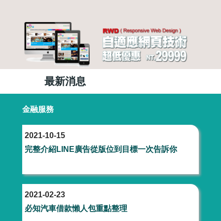
最新消息
金融服務
婚紗攝影
醫療美容
金融服務
娛樂經紀
搬家服務
工程
服務
2021-10-15
完整介紹LINE廣告從版位到目標一次告訴你
美食推薦
旅遊
設計
八大
房地產
貸款
企業
徵信社
2021-02-23
網路行銷
最新優惠
必知汽車借款懶人包重點整理