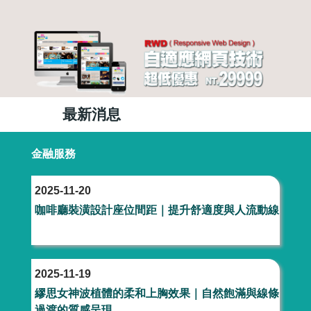
最新消息
金融服務
婚紗攝影
醫療美容
金融服務
娛樂經紀
搬家服務
工程
服務
2025-11-20
咖啡廳裝潢設計座位間距｜提升舒適度與人流動線
美食推薦
旅遊
設計
八大
房地產
貸款
企業
徵信社
2025-11-19
網路行銷
最新優惠
繆思女神波植體的柔和上胸效果｜自然飽滿與線條
過渡的質感呈現