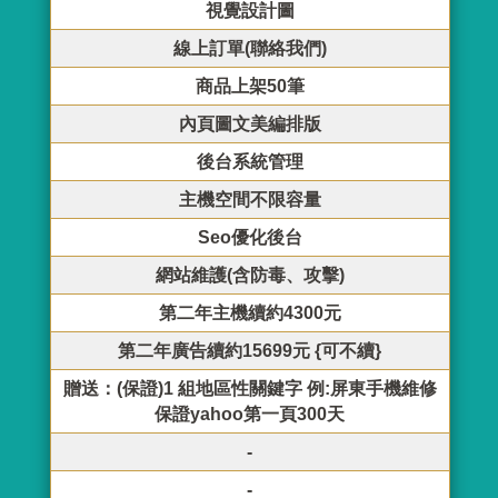
視覺設計圖
線上訂單(聯絡我們)
商品上架50筆
內頁圖文美編排版
後台系統管理
主機空間不限容量
Seo優化後台
網站維護(含防毒、攻擊)
第二年主機續約4300元
第二年廣告續約15699元 {可不續}
贈送：(保證)1 組地區性關鍵字 例:屏東手機維修
保證yahoo第一頁300天
-
-